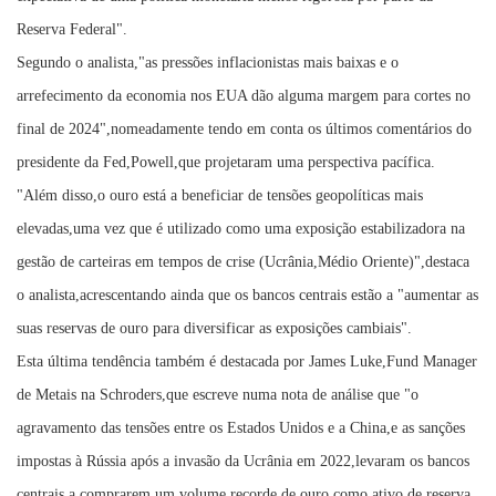
Reserva Federal".
Segundo o analista,"as pressões inflacionistas mais baixas e o
arrefecimento da economia nos EUA dão alguma margem para cortes no
final de 2024",nomeadamente tendo em conta os últimos comentários do
presidente da Fed,Powell,que projetaram uma perspectiva pacífica.
"Além disso,o ouro está a beneficiar de tensões geopolíticas mais
elevadas,uma vez que é utilizado como uma exposição estabilizadora na
gestão de carteiras em tempos de crise (Ucrânia,Médio Oriente)",destaca
o analista,acrescentando ainda que os bancos centrais estão a "aumentar as
suas reservas de ouro para diversificar as exposições cambiais".
Esta última tendência também é destacada por James Luke,Fund Manager
de Metais na Schroders,que escreve numa nota de análise que "o
agravamento das tensões entre os Estados Unidos e a China,e as sanções
impostas à Rússia após a invasão da Ucrânia em 2022,levaram os bancos
centrais a comprarem um volume recorde de ouro como ativo de reserva