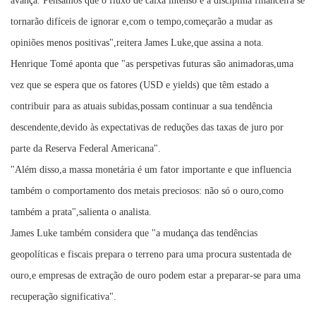
avança. Pensamos que o fluxo de caixa intenso e a disciplina financeira se
tornarão difíceis de ignorar e,com o tempo,começarão a mudar as
opiniões menos positivas",reitera James Luke,que assina a nota.
Henrique Tomé aponta que "as perspetivas futuras são animadoras,uma
vez que se espera que os fatores (USD e yields) que têm estado a
contribuir para as atuais subidas,possam continuar a sua tendência
descendente,devido às expectativas de reduções das taxas de juro por
parte da Reserva Federal Americana".
"Além disso,a massa monetária é um fator importante e que influencia
também o comportamento dos metais preciosos: não só o ouro,como
também a prata",salienta o analista.
James Luke também considera que "a mudança das tendências
geopolíticas e fiscais prepara o terreno para uma procura sustentada de
ouro,e empresas de extração de ouro podem estar a preparar-se para uma
recuperação significativa".