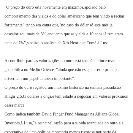
"O preço do ouro está novamente em máximos,apoiado pelo
comportamento das yields e do dólar americano que têm vindo a recuar
fortemente",tendo em conta que,"no caso do dólar,só este mês já
desvalorizou mais de 3%,enquanto que as yields a 10 anos já recuaram
mais de 7%",sinaliza o analista da Xtb Henrique Tomé à Lusa .
A contribuir para as valorizações do ouro está também a incerteza
geopolítica no Médio Oriente: "ainda que não esteja a ser o principal
driver,tem um papel também importante".
O preço do ouro registou um máximo histórico na semana passada,ao
atingir 2.531 dólares a onça,e tem estado a negociar em valores próximos
dessa marca.
Como indica também David Finger,Fund Manager na Allianz Global
Investors,à Lusa,"a principal razão para a subida acentuada do ouro é a
expectativa de uma política monetária menos rigorosa por parte da