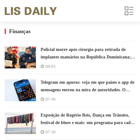
Finanças
Policial morre após cirurgia para retirada de
implantes mamários na República Dominicana;
família pede investigação
08-05
Telegram em apuros: veja em que países o app de
mensagens entrou na mira de autoridades. O
Brasil é um deles
07-30
Exposição de Rogério Reis, Dança em Trânsito,
festival de blues e mais: um programa para cada
dia da semana
07-30