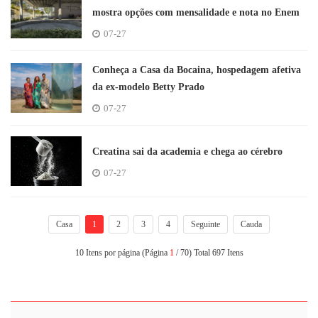
mostra opções com mensalidade e nota no Enem
07-27
Conheça a Casa da Bocaina, hospedagem afetiva
da ex-modelo Betty Prado
07-27
Creatina sai da academia e chega ao cérebro
07-27
Casa
1
2
3
4
Seguinte
Cauda
10 Itens por página (Página
1
/ 70) Total 697 Itens