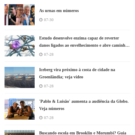
As urnas em números
07-30
Estudo desenvolve enzima capaz de reverter
danos ligados ao envelhecimento e abre caminho
para novos tratamentos; entenda
07-28
Iceberg vira próximo à costa de cidade na
Groenlândia; veja vídeo
07-28
'Pablo & Luisão' aumenta a audiência da Globo.
Veja números
07-28
Buscando escola em Brooklin e Morumbi? Guia