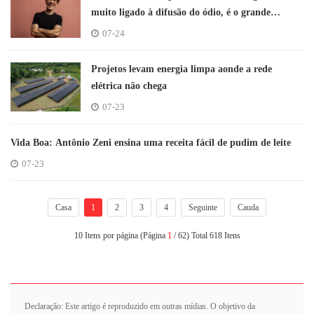
muito ligado à difusão do ódio, é o grande
demônio'
07-24
Projetos levam energia limpa aonde a rede
elétrica não chega
07-23
Vida Boa: Antônio Zeni ensina uma receita fácil de pudim de leite
07-23
Casa
1
2
3
4
Seguinte
Cauda
10 Itens por página (Página
1
/ 62) Total 618 Itens
Declaração: Este artigo é reproduzido em outras mídias. O objetivo da