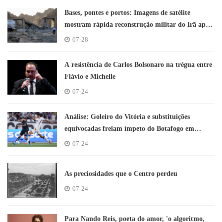
Bases, pontes e portos: Imagens de satélite
mostram rápida reconstrução militar do Irã após
campanha dos EUA e de Israel
07-28
A resistência de Carlos Bolsonaro na trégua entre
Flávio e Michelle
07-24
Análise: Goleiro do Vitória e substituições
equivocadas freiam ímpeto do Botafogo em
empate sem gols
07-24
As preciosidades que o Centro perdeu
07-24
Para Nando Reis, poeta do amor, 'o algoritmo,