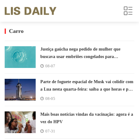
Carro
Justiça gaúcha nega pedido de mulher que
buscava usar embriões congelados para
engravidar após fim do casamento
08-07
Parte de foguete espacial de Musk vai colidir com
a Lua nesta quarta-feira: saiba a que horas e por
que manobra será realizada
08-05
Mais boas notícias vindas da vacinação: agora é a
vez do HPV
07-31