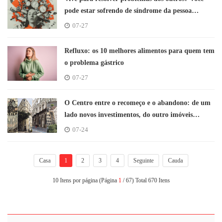
pode estar sofrendo de síndrome da pessoa
necessária; Entenda
07-27
Refluxo: os 10 melhores alimentos para quem tem
o problema gástrico
07-27
O Centro entre o recomeço e o abandono: de um
lado novos investimentos, do outro imóveis
históricos degradados
07-24
Casa
1
2
3
4
Seguinte
Cauda
10 Itens por página (Página
1
/ 67) Total 670 Itens