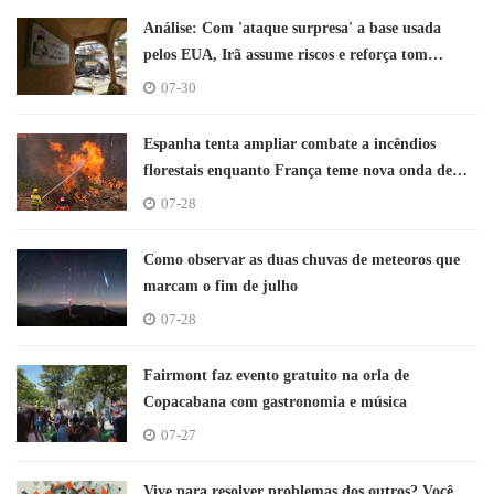
Análise: Com 'ataque surpresa' a base usada
pelos EUA, Irã assume riscos e reforça tom
desafiador contra Trump
07-30
Espanha tenta ampliar combate a incêndios
florestais enquanto França teme nova onda de
calor
07-28
Como observar as duas chuvas de meteoros que
marcam o fim de julho
07-28
Fairmont faz evento gratuito na orla de
Copacabana com gastronomia e música
07-27
Vive para resolver problemas dos outros? Você