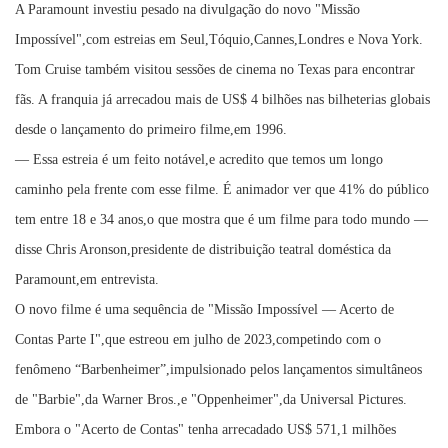
A Paramount investiu pesado na divulgação do novo "Missão
Impossível",com estreias em Seul,Tóquio,Cannes,Londres e Nova York.
Tom Cruise também visitou sessões de cinema no Texas para encontrar
fãs. A franquia já arrecadou mais de US$ 4 bilhões nas bilheterias globais
desde o lançamento do primeiro filme,em 1996.
— Essa estreia é um feito notável,e acredito que temos um longo
caminho pela frente com esse filme. É animador ver que 41% do público
tem entre 18 e 34 anos,o que mostra que é um filme para todo mundo —
disse Chris Aronson,presidente de distribuição teatral doméstica da
Paramount,em entrevista.
O novo filme é uma sequência de "Missão Impossível — Acerto de
Contas Parte I",que estreou em julho de 2023,competindo com o
fenômeno “Barbenheimer”,impulsionado pelos lançamentos simultâneos
de "Barbie",da Warner Bros.,e "Oppenheimer",da Universal Pictures.
Embora o "Acerto de Contas" tenha arrecadado US$ 571,1 milhões