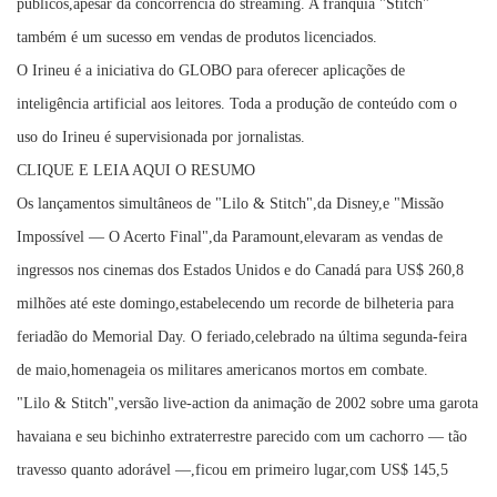
públicos,apesar da concorrência do streaming. A franquia "Stitch"
também é um sucesso em vendas de produtos licenciados.
O Irineu é a iniciativa do GLOBO para oferecer aplicações de
inteligência artificial aos leitores. Toda a produção de conteúdo com o
uso do Irineu é supervisionada por jornalistas.
CLIQUE E LEIA AQUI O RESUMO
Os lançamentos simultâneos de "Lilo & Stitch",da Disney,e "Missão
Impossível — O Acerto Final",da Paramount,elevaram as vendas de
ingressos nos cinemas dos Estados Unidos e do Canadá para US$ 260,8
milhões até este domingo,estabelecendo um recorde de bilheteria para
feriadão do Memorial Day. O feriado,celebrado na última segunda-feira
de maio,homenageia os militares americanos mortos em combate.
"Lilo & Stitch",versão live-action da animação de 2002 sobre uma garota
havaiana e seu bichinho extraterrestre parecido com um cachorro — tão
travesso quanto adorável —,ficou em primeiro lugar,com US$ 145,5