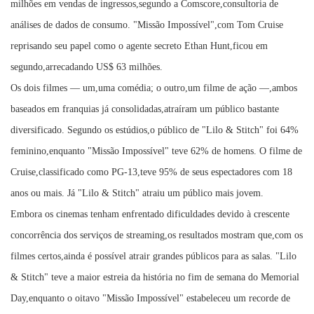
milhões em vendas de ingressos,segundo a Comscore,consultoria de
análises de dados de consumo. "Missão Impossível",com Tom Cruise
reprisando seu papel como o agente secreto Ethan Hunt,ficou em
segundo,arrecadando US$ 63 milhões.
Os dois filmes — um,uma comédia; o outro,um filme de ação —,ambos
baseados em franquias já consolidadas,atraíram um público bastante
diversificado. Segundo os estúdios,o público de "Lilo & Stitch" foi 64%
feminino,enquanto "Missão Impossível" teve 62% de homens. O filme de
Cruise,classificado como PG-13,teve 95% de seus espectadores com 18
anos ou mais. Já "Lilo & Stitch" atraiu um público mais jovem.
Embora os cinemas tenham enfrentado dificuldades devido à crescente
concorrência dos serviços de streaming,os resultados mostram que,com os
filmes certos,ainda é possível atrair grandes públicos para as salas. "Lilo
& Stitch" teve a maior estreia da história no fim de semana do Memorial
Day,enquanto o oitavo "Missão Impossível" estabeleceu um recorde de