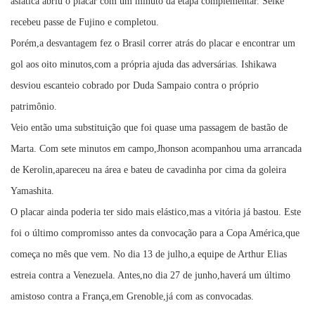
asiática abriu o placar com um minuto da etapa complementar. Seike
recebeu passe de Fujino e completou.
Porém,a desvantagem fez o Brasil correr atrás do placar e encontrar um
gol aos oito minutos,com a própria ajuda das adversárias. Ishikawa
desviou escanteio cobrado por Duda Sampaio contra o próprio
patrimônio.
Veio então uma substituição que foi quase uma passagem de bastão de
Marta. Com sete minutos em campo,Jhonson acompanhou uma arrancada
de Kerolin,apareceu na área e bateu de cavadinha por cima da goleira
Yamashita.
O placar ainda poderia ter sido mais elástico,mas a vitória já bastou. Este
foi o último compromisso antes da convocação para a Copa América,que
começa no mês que vem. No dia 13 de julho,a equipe de Arthur Elias
estreia contra a Venezuela. Antes,no dia 27 de junho,haverá um último
amistoso contra a França,em Grenoble,já com as convocadas.