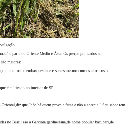
ivulgação
nadá e parte do Oriente Médio e Ásia. Os preços praticados na
 são maiores:
ra,o que torna os embarques interessantes,mesmo com os altos custos
ue é cultivado no interior de SP
riental,diz que “não há quem prove a fruta e não a aprecie.” Seu sabor tem
idas no Brasil são a Garcinia gardneriana,de nome popular bacupari,de