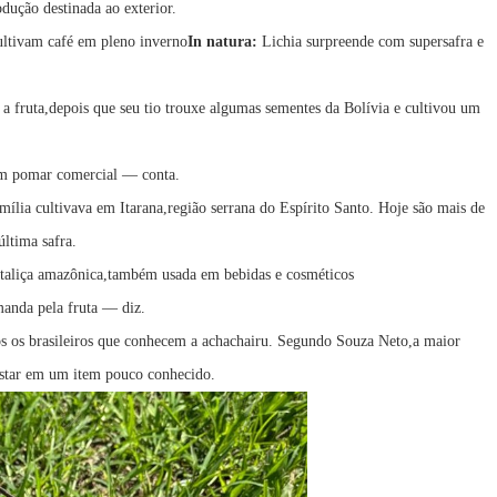
dução destinada ao exterior.
ultivam café em pleno inverno
In natura:
Lichia surpreende com supersafra e
 fruta,depois que seu tio trouxe algumas sementes da Bolívia e cultivou um
um pomar comercial — conta.
ília cultivava em Itarana,região serrana do Espírito Santo. Hoje são mais de
última safra.
aliça amazônica,também usada em bebidas e cosméticos
manda pela fruta — diz.
os os brasileiros que conhecem a achachairu. Segundo Souza Neto,a maior
postar em um item pouco conhecido.