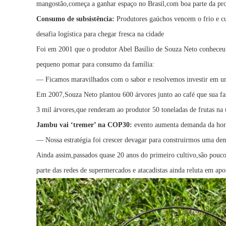
mangostão,começa a ganhar espaço no Brasil,com boa parte da pro
Consumo de subsistência:
Produtores gaúchos vencem o frio e c
desafia logística para chegar fresca na cidade
Foi em 2001 que o produtor Abel Basílio de Souza Neto conheceu a
pequeno pomar para consumo da família:
— Ficamos maravilhados com o sabor e resolvemos investir em 
Em 2007,Souza Neto plantou 600 árvores junto ao café que sua fam
3 mil árvores,que renderam ao produtor 50 toneladas de frutas na 
Jambu vai ‘tremer’ na COP30:
evento aumenta demanda da hort
— Nossa estratégia foi crescer devagar para construirmos uma de
Ainda assim,passados quase 20 anos do primeiro cultivo,são pouc
parte das redes de supermercados e atacadistas ainda reluta em a