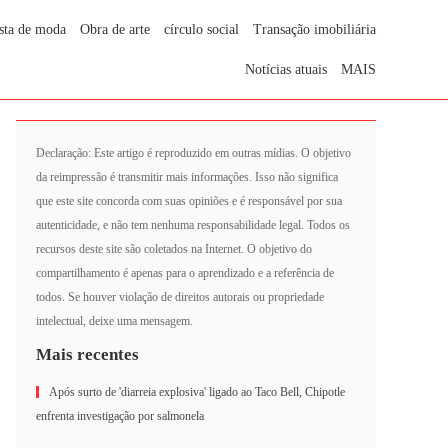
sta de moda
Obra de arte
círculo social
Transação imobiliária
Notícias atuais
MAIS
Declaração: Este artigo é reproduzido em outras mídias. O objetivo
da reimpressão é transmitir mais informações. Isso não significa
que este site concorda com suas opiniões e é responsável por sua
autenticidade, e não tem nenhuma responsabilidade legal. Todos os
recursos deste site são coletados na Internet. O objetivo do
compartilhamento é apenas para o aprendizado e a referência de
todos. Se houver violação de direitos autorais ou propriedade
intelectual, deixe uma mensagem.
Mais recentes
Após surto de 'diarreia explosiva' ligado ao Taco Bell, Chipotle
enfrenta investigação por salmonela