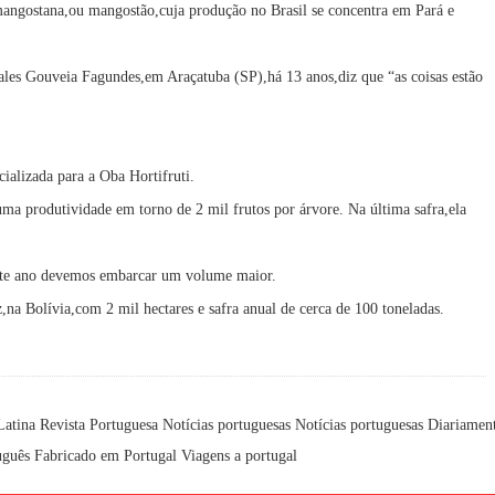
mangostana,ou mangostão,cuja produção no Brasil se concentra em Pará e
ales Gouveia Fagundes,em Araçatuba (SP),há 13 anos,diz que “as coisas estão
alizada para a Oba Hortifruti.
ma produtividade em torno de 2 mil frutos por árvore. Na última safra,ela
 Este ano devemos embarcar um volume maior.
na Bolívia,com 2 mil hectares e safra anual de cerca de 100 toneladas.
Latina
Revista Portuguesa
Notícias portuguesas
Notícias portuguesas
Diariamen
uguês
Fabricado em Portugal
Viagens a portugal