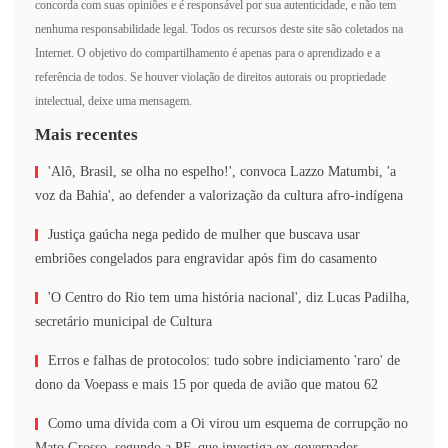
concorda com suas opiniões e é responsável por sua autenticidade, e não tem
nenhuma responsabilidade legal. Todos os recursos deste site são coletados na
Internet. O objetivo do compartilhamento é apenas para o aprendizado e a
referência de todos. Se houver violação de direitos autorais ou propriedade
intelectual, deixe uma mensagem.
Mais recentes
'Alô, Brasil, se olha no espelho!', convoca Lazzo Matumbi, 'a
voz da Bahia', ao defender a valorização da cultura afro-indígena
Justiça gaúcha nega pedido de mulher que buscava usar
embriões congelados para engravidar após fim do casamento
'O Centro do Rio tem uma história nacional', diz Lucas Padilha,
secretário municipal de Cultura
Erros e falhas de protocolos: tudo sobre indiciamento 'raro' de
dono da Voepass e mais 15 por queda de avião que matou 62
Como uma dívida com a Oi virou um esquema de corrupção no
Mato Grosso, segundo a PF, que investiga ex-governador