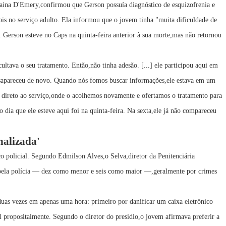
naina D'Emery,confirmou que Gerson possuía diagnóstico de esquizofrenia e
ois no serviço adulto. Ela informou que o jovem tinha "muita dificuldade de
r. Gerson esteve no Caps na quinta-feira anterior à sua morte,mas não retornou
ultava o seu tratamento. Então,não tinha adesão. [...] ele participou aqui em
esapareceu de novo. Quando nós fomos buscar informações,ele estava em um
o direto ao serviço,onde o acolhemos novamente e ofertamos o tratamento para
 dia que ele esteve aqui foi na quinta-feira. Na sexta,ele já não compareceu
onalizada'
 policial. Segundo Edmilson Alves,o Selva,diretor da Penitenciária
pela polícia — dez como menor e seis como maior —,geralmente por crimes
duas vezes em apenas uma hora: primeiro por danificar um caixa eletrônico
l propositalmente. Segundo o diretor do presídio,o jovem afirmava preferir a