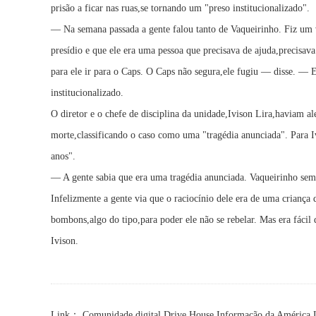
prisão a ficar nas ruas,se tornando um "preso institucionalizado".
— Na semana passada a gente falou tanto de Vaqueirinho. Fiz um v
presídio e que ele era uma pessoa que precisava de ajuda,precisava
para ele ir para o Caps. O Caps não segura,ele fugiu — disse. — 
institucionalizado.
O diretor e o chefe de disciplina da unidade,Ivison Lira,haviam al
morte,classificando o caso como uma "tragédia anunciada". Para I
anos".
— A gente sabia que era uma tragédia anunciada. Vaqueirinho se
Infelizmente a gente via que o raciocínio dele era de uma criança
bombons,algo do tipo,para poder ele não se rebelar. Mas era fácil
Ivison.
Link：
Comunidade digital
Drive House
Informação da América 