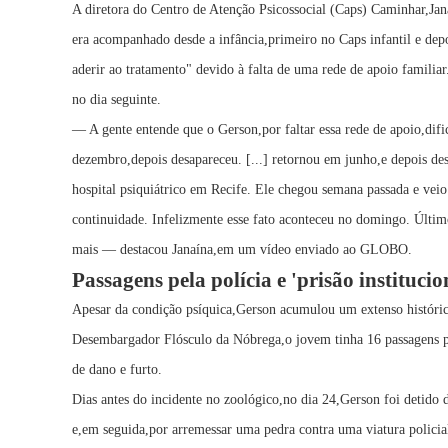
A diretora do Centro de Atenção Psicossocial (Caps) Caminhar,Ja
era acompanhado desde a infância,primeiro no Caps infantil e dep
aderir ao tratamento" devido à falta de uma rede de apoio familia
no dia seguinte.
— A gente entende que o Gerson,por faltar essa rede de apoio,dific
dezembro,depois desapareceu. [...] retornou em junho,e depois d
hospital psiquiátrico em Recife. Ele chegou semana passada e vei
continuidade. Infelizmente esse fato aconteceu no domingo. Último
mais — destacou Janaína,em um vídeo enviado ao GLOBO.
Passagens pela polícia e 'prisão instituci
Apesar da condição psíquica,Gerson acumulou um extenso histórico
Desembargador Flósculo da Nóbrega,o jovem tinha 16 passagens 
de dano e furto.
Dias antes do incidente no zoológico,no dia 24,Gerson foi detido 
e,em seguida,por arremessar uma pedra contra uma viatura policia