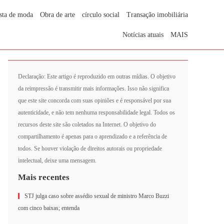
sta de moda
Obra de arte
círculo social
Transação imobiliária
Notícias atuais
MAIS
Declaração: Este artigo é reproduzido em outras mídias. O objetivo
da reimpressão é transmitir mais informações. Isso não significa
que este site concorda com suas opiniões e é responsável por sua
autenticidade, e não tem nenhuma responsabilidade legal. Todos os
recursos deste site são coletados na Internet. O objetivo do
compartilhamento é apenas para o aprendizado e a referência de
todos. Se houver violação de direitos autorais ou propriedade
intelectual, deixe uma mensagem.
Mais recentes
STJ julga caso sobre assédio sexual de ministro Marco Buzzi
com cinco baixas; entenda