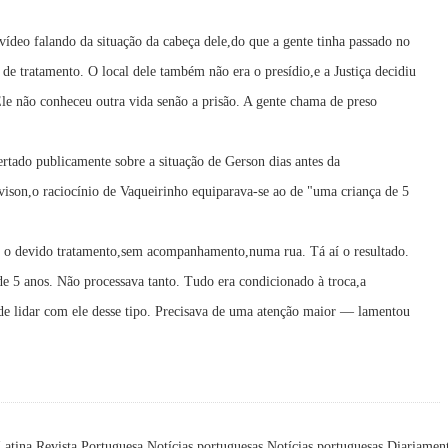
ídeo falando da situação da cabeça dele,do que a gente tinha passado no
 de tratamento. O local dele também não era o presídio,e a Justiça decidiu
Ele não conheceu outra vida senão a prisão. A gente chama de preso
ertado publicamente sobre a situação de Gerson dias antes da
vison,o raciocínio de Vaqueirinho equiparava-se ao de "uma criança de 5
m o devido tratamento,sem acompanhamento,numa rua. Tá aí o resultado.
 de 5 anos. Não processava tanto. Tudo era condicionado à troca,a
 de lidar com ele desse tipo. Precisava de uma atenção maior — lamentou
Latina
Revista Portuguesa
Notícias portuguesas
Notícias portuguesas
Diariamen