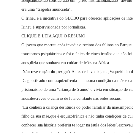
adequado,sendo considerado um "preso institucionalizado" devido a
era uma "tragédia anunciada".
O Irineu é a iniciativa do GLOBO para oferecer aplicações de inte
Irineu é supervisionada por jornalistas.
CLIQUE E LEIA AQUI O RESUMO
O jovem que morreu após invadir o recinto dos felinos no Parque
transtornos psiquiátricos e foi o único de cinco irmãos que não
anos,dizia que sonhava em cuidar de leões na África.
'Não teve noção do perigo':
Antes de invadir jaula,Vaqueirinho di
Diagnosticado com esquizofrenia — mesma condição da mãe e da 
prisionais ao de uma "criança de 5 anos" e vivia em situação de r
anos,descreveu o cenário de luta constante nas redes sociais.
"Eu conheci a criança destituída do poder familiar da mãe,impedid
filho da sua mãe,que é esquizofrênica e não tinha condições de 
conhecer sua história,preferiu te jogar na jaula dos leões",escreve