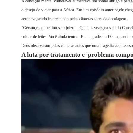
A condição mental vulnerável alimentava um sonho antigo e perig
o desejo de viajar para a África. Em um episódio anterior,ele che
aeronave,sendo interceptado pelas câmeras antes da decolagem.
"Gerson,meu menino sem juízo… Quantas vezes,na sala do Conselho
cuidar de leões. Você ainda tentou. E eu agradeci a Deus quando o
Deus,observaram pelas câmeras antes que uma tragédia acontecesse
A luta por tratamento e 'problema comp