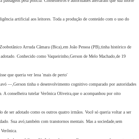
 passagens pela polícia. Conselheiros e autoridades alertaram que sua morte
ligência artificial aos leitores. Toda a produção de conteúdo com o uso do
 Zoobotânico Arruda Câmara (Bica),em João Pessoa (PB),tinha histórico de
 foi adotado. Conhecido como Vaqueirinho,Gerson de Melo Machado,de 19
sse que queria ver leoa 'mais de perto'
avó —,Gerson tinha o desenvolvimento cognitivo comparado por autoridades
ua. A conselheira tutelar Verônica Oliveira,que o acompanhou por oito
o de ser adotado como os outros quatro irmãos. Você só queria voltar a ser
cuidado. Sua avó,também com transtornos mentais. Mas a sociedade,sem
u Verônica.