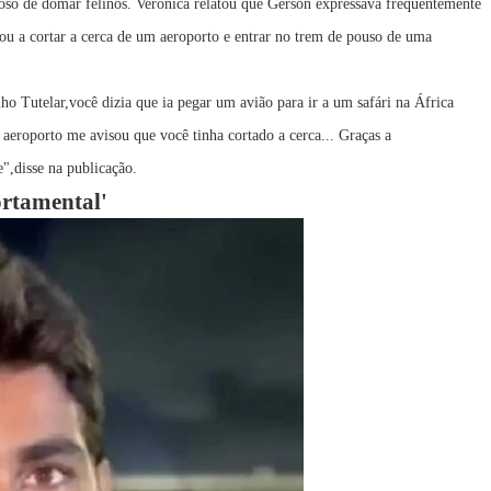
oso de domar felinos. Verônica relatou que Gerson expressava frequentemente
gou a cortar a cerca de um aeroporto e entrar no trem de pouso de uma
 Tutelar,você dizia que ia pegar um avião para ir a um safári na África
 aeroporto me avisou que você tinha cortado a cerca... Graças a
",disse na publicação.
ortamental'