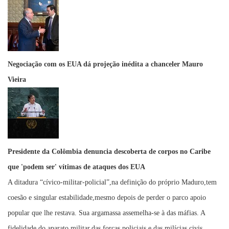
Negociação com os EUA dá projeção inédita a chanceler Mauro
Vieira
Presidente da Colômbia denuncia descoberta de corpos no Caribe
que 'podem ser' vítimas de ataques dos EUA
A ditadura “cívico-militar-policial”,na definição do próprio Maduro,tem
coesão e singular estabilidade,mesmo depois de perder o parco apoio
popular que lhe restava. Sua argamassa assemelha-se à das máfias. A
fidelidade do aparato militar,das forças policiais e das milícias civis