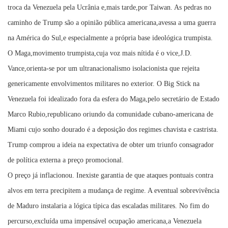
troca da Venezuela pela Ucrânia e,mais tarde,por Taiwan. As pedras no
caminho de Trump são a opinião pública americana,avessa a uma guerra
na América do Sul,e especialmente a própria base ideológica trumpista.
O Maga,movimento trumpista,cuja voz mais nítida é o vice,J.D.
Vance,orienta-se por um ultranacionalismo isolacionista que rejeita
genericamente envolvimentos militares no exterior. O Big Stick na
Venezuela foi idealizado fora da esfera do Maga,pelo secretário de Estado
Marco Rubio,republicano oriundo da comunidade cubano-americana de
Miami cujo sonho dourado é a deposição dos regimes chavista e castrista.
Trump comprou a ideia na expectativa de obter um triunfo consagrador
de política externa a preço promocional.
O preço já inflacionou. Inexiste garantia de que ataques pontuais contra
alvos em terra precipitem a mudança de regime. A eventual sobrevivência
de Maduro instalaria a lógica típica das escaladas militares. No fim do
percurso,excluída uma impensável ocupação americana,a Venezuela