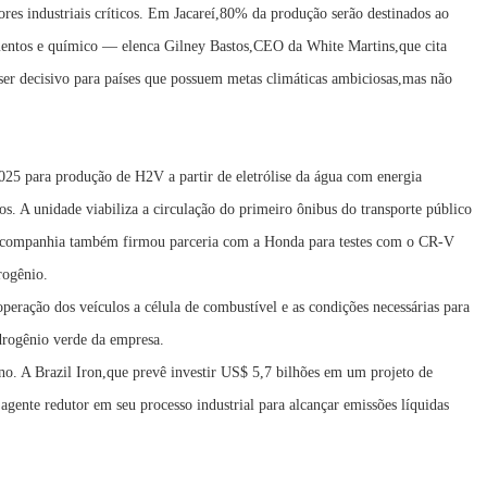
ores industriais críticos. Em Jacareí,80% da produção serão destinados ao
imentos e químico — elenca Gilney Bastos,CEO da White Martins,que cita
er decisivo para países que possuem metas climáticas ambiciosas,mas não
5 para produção de H2V a partir de eletrólise da água com energia
os. A unidade viabiliza a circulação do primeiro ônibus do transporte público
 companhia também firmou parceria com a Honda para testes com o CR-V
rogênio.
eração dos veículos a célula de combustível e as condições necessárias para
drogênio verde da empresa.
no. A Brazil Iron,que prevê investir US$ 5,7 bilhões em um projeto de
gente redutor em seu processo industrial para alcançar emissões líquidas