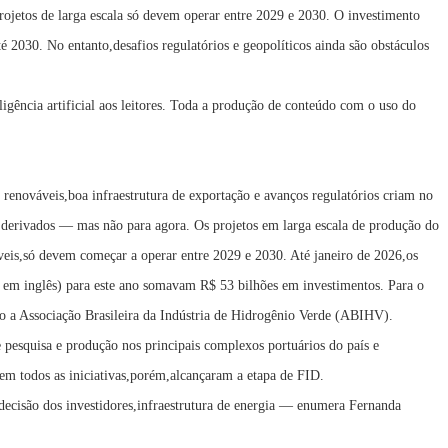
projetos de larga escala só devem operar entre 2029 e 2030. O investimento
té 2030. No entanto,desafios regulatórios e geopolíticos ainda são obstáculos
ligência artificial aos leitores. Toda a produção de conteúdo com o uso do
s renováveis,boa infraestrutura de exportação e avanços regulatórios criam no
s derivados — mas não para agora. Os projetos em larga escala de produção do
veis,só devem começar a operar entre 2029 e 2030. Até janeiro de 2026,os
la em inglês) para este ano somavam R$ 53 bilhões em investimentos. Para o
o a Associação Brasileira da Indústria de Hidrogênio Verde (ABIHV).
pesquisa e produção nos principais complexos portuários do país e
m todos as iniciativas,porém,alcançaram a etapa de FID.
decisão dos investidores,infraestrutura de energia — enumera Fernanda