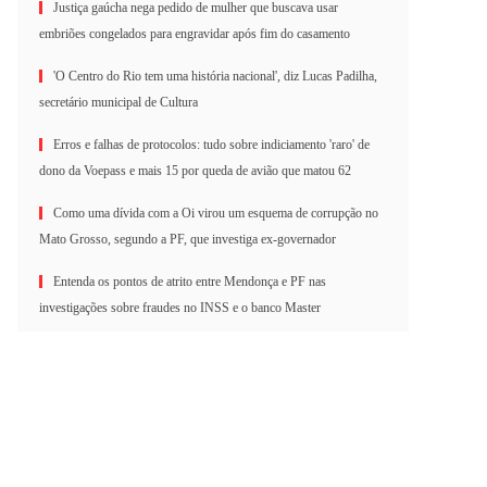
Justiça gaúcha nega pedido de mulher que buscava usar
embriões congelados para engravidar após fim do casamento
'O Centro do Rio tem uma história nacional', diz Lucas Padilha,
secretário municipal de Cultura
Erros e falhas de protocolos: tudo sobre indiciamento 'raro' de
dono da Voepass e mais 15 por queda de avião que matou 62
Como uma dívida com a Oi virou um esquema de corrupção no
Mato Grosso, segundo a PF, que investiga ex-governador
Entenda os pontos de atrito entre Mendonça e PF nas
investigações sobre fraudes no INSS e o banco Master