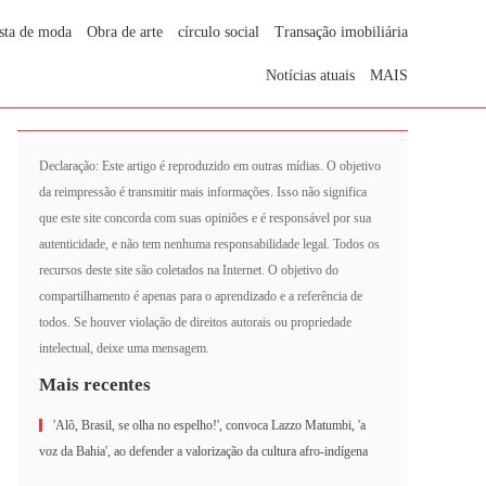
sta de moda
Obra de arte
círculo social
Transação imobiliária
Notícias atuais
MAIS
Declaração: Este artigo é reproduzido em outras mídias. O objetivo
da reimpressão é transmitir mais informações. Isso não significa
que este site concorda com suas opiniões e é responsável por sua
autenticidade, e não tem nenhuma responsabilidade legal. Todos os
recursos deste site são coletados na Internet. O objetivo do
compartilhamento é apenas para o aprendizado e a referência de
todos. Se houver violação de direitos autorais ou propriedade
intelectual, deixe uma mensagem.
Mais recentes
'Alô, Brasil, se olha no espelho!', convoca Lazzo Matumbi, 'a
voz da Bahia', ao defender a valorização da cultura afro-indígena