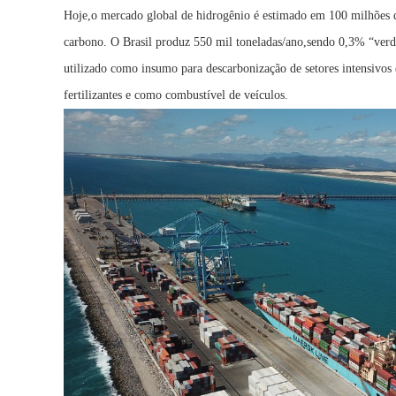
Hoje,o mercado global de hidrogênio é estimado em 100 milhões d
carbono. O Brasil produz 550 mil toneladas/ano,sendo 0,3% “verd
utilizado como insumo para descarbonização de setores intensivos
fertilizantes e como combustível de veículos.