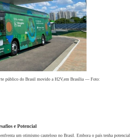
orte público do Brasil movido a H2V,em Brasília — Foto:
afios e Potencial
,enfrenta um otimismo cauteloso no Brasil. Embora o país tenha potencial