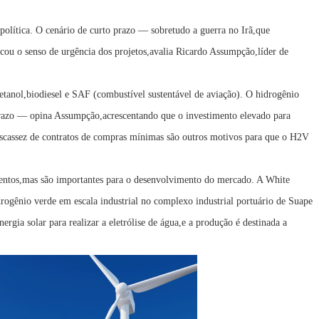
olítica. O cenário de curto prazo — sobretudo a guerra no Irã,que
ocou o senso de urgência dos projetos,avalia Ricardo Assumpção,líder de
etanol,biodiesel e SAF (combustível sustentável de aviação). O hidrogênio
prazo — opina Assumpção,acrescentando que o investimento elevado para
a escassez de contratos de compras mínimas são outros motivos para que o H2V
entos,mas são importantes para o desenvolvimento do mercado. A White
drogênio verde em escala industrial no complexo industrial portuário de Suape
gia solar para realizar a eletrólise de água,e a produção é destinada a