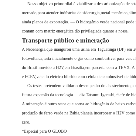
— Nosso objetivo primordial é viabilizar a descarbonização de set
mercado,para atender indústrias de siderurgia,metal mecânico,al
ainda planos de exportação. — O hidrogênio verde nacional pode s
contam com matriz energética tão privilegiada quanto a nossa.
Transporte público e mineração
A Neoenergia,que inaugurou uma usina em Taguatinga (DF) em 202
fotovoltaica,testa inicialmente o gás como combustível para veícul
do Brasil movido a H2V,em Brasília,em parceria com a TEVX. A
e:FCEV,veículo elétrico híbrido com célula de combustível de hid
— Os testes pretendem validar o desempenho do abastecimento,a op
futura expansão da tecnologia — diz Tatsumi Igarashi,chefe de hi
A mineração é outro setor que acena ao hidrogênio de baixo carbo
produção de ferro verde na Bahia,planeja incorporar o H2V como a
zero.
*Especial para O GLOBO