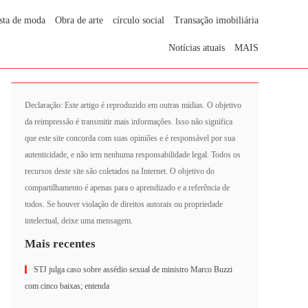
sta de moda
Obra de arte
círculo social
Transação imobiliária
Notícias atuais
MAIS
Declaração: Este artigo é reproduzido em outras mídias. O objetivo
da reimpressão é transmitir mais informações. Isso não significa
que este site concorda com suas opiniões e é responsável por sua
autenticidade, e não tem nenhuma responsabilidade legal. Todos os
recursos deste site são coletados na Internet. O objetivo do
compartilhamento é apenas para o aprendizado e a referência de
todos. Se houver violação de direitos autorais ou propriedade
intelectual, deixe uma mensagem.
Mais recentes
STJ julga caso sobre assédio sexual de ministro Marco Buzzi
com cinco baixas; entenda