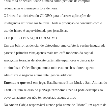
a sua falta de sensibilidade humana,como pedidos de compras
redundantes e mensagens fora de hora.
O Irineu é a iniciativa do GLOBO para oferecer aplicações de
inteligência artificial aos leitores. Toda a produção de conteúdo com o
uso do Irineu é supervisionada por jornalistas.
CLIQUE E LEIA AQUI O RESUMO
Em um bairro residencial de Estocolmo,uma cafeteria recém-inaugurada
parece,à primeira vista,apenas mais um café moderno da capital
sueca,com torradas de abacate,cafés latte espumosos e decoração
minimalista. O detalhe que muda tudo está nos bastidores: quem
administra o negócio é uma inteligência artificial.
Entenda o que está em jogo
: Batalha entre Elon Musk e Sam Altman,do
ChatGPT,tem seleção de júri
Veja também
: OpenAI pede desculpas ao
povo canadense por não ter reportado ataque a tiros
No Andon Café,a responsável atende pelo nome de “Mona”,um agente de