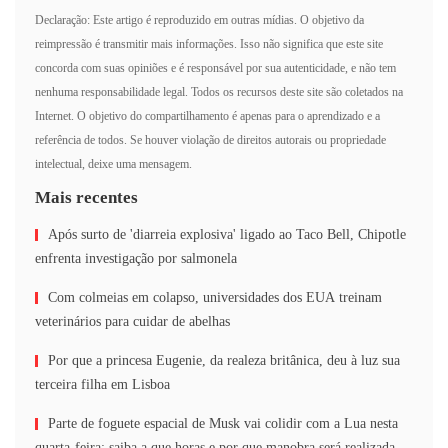
Declaração: Este artigo é reproduzido em outras mídias. O objetivo da
reimpressão é transmitir mais informações. Isso não significa que este site
concorda com suas opiniões e é responsável por sua autenticidade, e não tem
nenhuma responsabilidade legal. Todos os recursos deste site são coletados na
Internet. O objetivo do compartilhamento é apenas para o aprendizado e a
referência de todos. Se houver violação de direitos autorais ou propriedade
intelectual, deixe uma mensagem.
Mais recentes
Após surto de 'diarreia explosiva' ligado ao Taco Bell, Chipotle
enfrenta investigação por salmonela
Com colmeias em colapso, universidades dos EUA treinam
veterinários para cuidar de abelhas
Por que a princesa Eugenie, da realeza britânica, deu à luz sua
terceira filha em Lisboa
Parte de foguete espacial de Musk vai colidir com a Lua nesta
quarta-feira: saiba a que horas e por que manobra será realizada