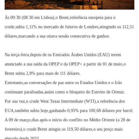
Às 09:30 (08:30 em Lisboa),o Brent,referência europeia para o
crude,subia 1,11% no mercado de futuros de Londres,atingindo os 112,51
dólares,marcando a sua oitava sessão consecutiva de ganhos.
Na terça-feira,depois de os Emirados Árabes Unidos (EAU) terem
anunciado a sua saída da OPEP e da OPEP+ a partir de 01 de maio,o
Brent subiu 2,8% para mais de 111 dólares.
Entretanto,as conversações de paz entre os Estados Unidos e o Irão
continuam paralisadas,assim como o bloqueio do Estreito de Ormuz.
Por sua vez,o crude West Texas Intermediate (WTI),a referência dos
EUA,também subiu hoje,ganhando 0,95% para 100,68 dólares por barril.
A 09 de março,dias após o início do conflito no Médio Oriente (a 28 de
fevereiro),o crude Brent atingiu os 119,50 dólares,o seu preço mais
elevado desde 2022.