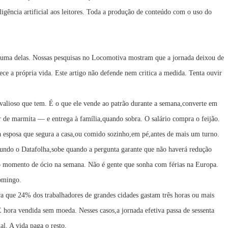
ligência artificial aos leitores. Toda a produção de conteúdo com o uso do
é uma delas. Nossas pesquisas no Locomotiva mostram que a jornada deixou de
ece a própria vida. Este artigo não defende nem critica a medida. Tenta ouvir
valioso que tem. É o que ele vende ao patrão durante a semana,converte em
de marmita — e entrega à família,quando sobra. O salário compra o feijão.
 esposa que segura a casa,ou comido sozinho,em pé,antes de mais um turno.
ndo o Datafolha,sobe quando a pergunta garante que não haverá redução
 momento de ócio na semana. Não é gente que sonha com férias na Europa.
domingo.
 que 24% dos trabalhadores de grandes cidades gastam três horas ou mais
 hora vendida sem moeda. Nesses casos,a jornada efetiva passa de sessenta
l. A vida paga o resto.