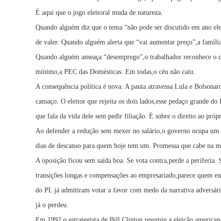
É aqui que o jogo eleitoral muda de natureza.
Quando alguém diz que o tema “não pode ser discutido em ano eleit
de valer. Quando alguém alerta que “vai aumentar preço”,a famíli
Quando alguém ameaça “desemprego”,o trabalhador reconhece o di
mínimo,a PEC das Domésticas. Em todas,o céu não caiu.
A consequência política é nova. A pauta atravessa Lula e Bolsonar
cansaço. O eleitor que rejeita os dois lados,esse pedaço grande d
que fala da vida dele sem pedir filiação. É sobre o direito ao pró
Ao defender a redução sem mexer no salário,o governo ocupa um e
dias de descanso para quem hoje tem um. Promessa que cabe na me
A oposição ficou sem saída boa. Se vota contra,perde a periferia. 
transições longas e compensações ao empresariado,parece quem ent
do PL já admitiram votar a favor com medo da narrativa adversári
já o perdeu.
Em 1992,o estrategista de Bill Clinton resumiu a eleição america