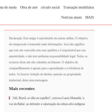
sta de moda
Obra de arte
círculo social
Transação imobiliária
Notícias atuais
MAIS
Declaração: Este artigo é reproduzido em outras mídias. O objetivo
da reimpressão é transmitir mais informações. Isso não significa
que este site concorda com suas opiniões e é responsável por sua
autenticidade, e não tem nenhuma responsabilidade legal. Todos os
recursos deste site são coletados na Internet. O objetivo do
compartilhamento é apenas para o aprendizado e a referência de
todos. Se houver violação de direitos autorais ou propriedade
intelectual, deixe uma mensagem.
Mais recentes
'Alô, Brasil, se olha no espelho!', convoca Lazzo Matumbi, 'a
voz da Bahia', ao defender a valorização da cultura afro-indígena