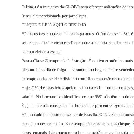
O Irineu é a iniciativa do GLOBO para oferecer aplicações de inte
Irineu é supervisionada por jornalistas.
CLIQUE E LEIA AQUI O RESUMO
Há discussões em que o eleitor chega antes. O fim da escala 6x1 
ser tema sindical e virou espelho em que a maioria popular reconh
como o eleitor a escuta.
Para a Classe C,tempo não é abstração. É o ativo econômico mais 
bico no único dia de folga — virando motoboy,manicure,vendedor 
O tempo decide se ele é dividido com filho,com mãe doente,com a
Hoje,71% dos brasileiros apoiam o fim da 6x1 — número que,segu
salarial. No Locomotiva,identificamos que 65% não têm um único
É gente que não consegue duas horas de respiro entre segunda e 
Há um dado que costuma escapar de Brasília. O DataSenado mostra
por dia no deslocamento. Esse tempo não entra no contracheque. É
horas semanais. Para quem mora longe,o patrão paga a jornada lega