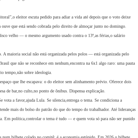
oral”,o eleitor escuta pedido para adiar a vida até depois que o voto deixe
a ouve que está sendo cobrada pelo direito de almoçar junto no domingo.
sco velho — o mesmo argumento usado contra o 13º,as férias,o salário
o. A maioria social não está organizada pelos polos — está organizada pelo
o Brasil que não se reconhece em nenhum,encontra na 6x1 algo raro: uma pauta
prio tempo,não sobre ideologia.
spaço que lhe escapava: o do eleitor sem alinhamento prévio. Oferece dois
sa de bar,no culto,no ponto de ônibus. Dispensa explicação.
Se vota a favor,ajuda Lula. Se silencia,entrega o tema. Se condiciona a
ende mais do bolso do patrão do que do tempo do trabalhador. Até lideranças
a. Em política,controlar o tema é tudo — e quem vota só para não ser punido
na num bilhete colado no comitê: é a economia,estúpido. Em 2026,o bilhete