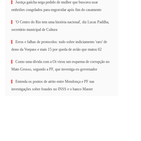
Justiça gaúcha nega pedido de mulher que buscava usar
embriões congelados para engravidar após fim do casamento
'O Centro do Rio tem uma história nacional', diz Lucas Padilha,
secretário municipal de Cultura
Erros e falhas de protocolos: tudo sobre indiciamento 'raro' de
dono da Voepass e mais 15 por queda de avião que matou 62
Como uma dívida com a Oi virou um esquema de corrupção no
Mato Grosso, segundo a PF, que investiga ex-governador
Entenda os pontos de atrito entre Mendonça e PF nas
investigações sobre fraudes no INSS e o banco Master