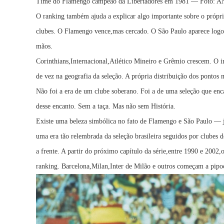
Time do Flamengo campeão da Libertadores em 1981 — Foto:
O ranking também ajuda a explicar algo importante sobre o própri
clubes. O Flamengo vence,mas cercado. O São Paulo aparece logo
mãos.
Corinthians,Internacional,Atlético Mineiro e Grêmio crescem. O i
de vez na geografia da seleção. A própria distribuição dos pontos 
Não foi a era de um clube soberano. Foi a de uma seleção que enca
desse encanto. Sem a taça. Mas não sem História.
Existe uma beleza simbólica no fato de Flamengo e São Paulo — j
uma era tão relembrada da seleção brasileira seguidos por clubes 
a frente. A partir do próximo capítulo da série,entre 1990 e 2002,
ranking. Barcelona,Milan,Inter de Milão e outros começam a pipoc