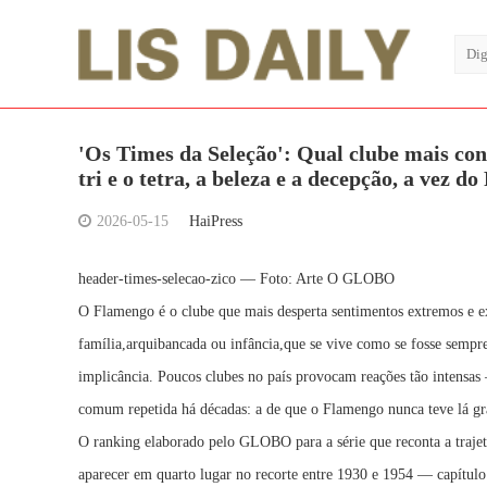
'Os Times da Seleção': Qual clube mais cont
tri e o tetra, a beleza e a decepção, a vez d
2026-05-15
HaiPress
header-times-selecao-zico — Foto: Arte O GLOBO
O Flamengo é o clube que mais desperta sentimentos extremos e ex
família,arquibancada ou infância,que se vive como se fosse sempre
implicância. Poucos clubes no país provocam reações tão intensa
comum repetida há décadas: a de que o Flamengo nunca teve lá gr
O ranking elaborado pelo GLOBO para a série que reconta a trajetó
aparecer em quarto lugar no recorte entre 1930 e 1954 — capítulo