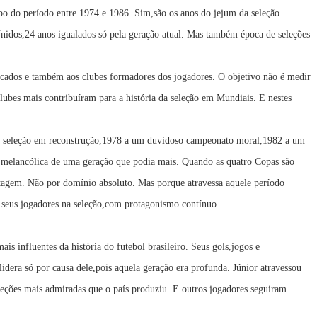
o do período entre 1974 e 1986. Sim,são os anos do jejum da seleção
Unidos,24 anos igualados só pela geração atual. Mas também época de seleções
arcados e também aos clubes formadores dos jogadores. O objetivo não é medir
ubes mais contribuíram para a história da seleção em Mundiais. E nestes
a seleção em reconstrução,1978 a um duvidoso campeonato moral,1982 a um
a melancólica de uma geração que podia mais. Quando as quatro Copas são
tagem. Não por domínio absoluto. Mas porque atravessa aquele período
m seus jogadores na seleção,com protagonismo contínuo.
s influentes da história do futebol brasileiro. Seus gols,jogos e
era só por causa dele,pois aquela geração era profunda. Júnior atravessou
eleções mais admiradas que o país produziu. E outros jogadores seguiram