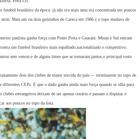
 ANIBAL PHILOT
o futebol brasileiro da época: já não era mais uma era concentrada em poucos
 atrás. Mais um ou dois golzinhos de Careca em 1986 e o topo mudava de
nterior paulista ganha força com Ponte Preta e Guarani. Minas e Sul entram
mostra um futebol brasileiro mais espalhado,nacionalizado e competitivo.
ntou sem vencer,e de alguns times que se tornaram,juntos,o principal rosto
ustamente dois dos clubes de maior torcida do país — terminarem no topo de
de diferentes CEPs. É que o dado ganha ainda mais força quando se olha para
os clubes estrangeiros deixam de ser apenas cenário e passam a disputar o
ar aos poucos no topo da lista.