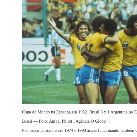
Copa do Mundo na Espanha,em 1982. Brasil 3 x 1 Argentina,no Es
Brasil — Foto: Anibal Philot / Agência O Globo
Por isso,o período entre 1974 e 1990 acaba funcionando também c