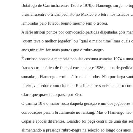
Botafogo de Garrincha,entre 1958 e 1970,o Flamengo surge no top
brasileira,entre o tricampeonato no México e o tetra nos Estados 
lembradas pelo futebol bonito,mesmo sem o troféu.
A série atribui pontos por convocação,partidas disputadas,gols m
“quem teve o melhor jogador”,ou “qual o maior time”,mas quais cl
anos,ninguém fez mais pontos que o rubro-negro.
É curioso porque a memória popular costuma associar 1974 a um
fracasso traumático de futebol encantador,e 1986 a uma despedid
somadas,o Flamengo termina à frente de todos. Não por larga van
inteiro,vencedor como clube no Brasil,e entre sorriso e choro co
Claro que quase tudo passa por Zico.
O camisa 10 é o maior rosto daquela geração e um dos jogadores mai
convocações pesam brutalmente no ranking. Mas o Flamengo não lid
Copas e épocas diferentes. Leandro foi peça central de uma das s
alimentando a presença rubro-negra na seleção ao longo dos anos.