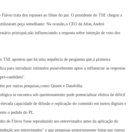
Flávio trata dos repasses ao filme do pai. O presidente do TSE chegou a
o utilizaram peça semelhante. Na ocasião,o CEO da Atlas,Andrei
nário principal,não influenciando a resposta sobre intenção de voto dos
do TSE apontou que há uma sequência de perguntas que,à primeira
lica para introduzir estímulos possivelmente aptos a influenciar as respostas
 pré-candidato".
bém por outras pesquisas,como Quaest e Datafolha.
ógica se encontra sob questionamento pode potencializar efeitos de difícil
a elevada capacidade de difusão e replicação do conteúdo em meios digitais e
mente o pedido do PL.
dio de Flávio fosse reproduzido aos entrevistados antes da aplicação do
ndução aos entrevistados" e que pesquisas posteriormente feitas por outros