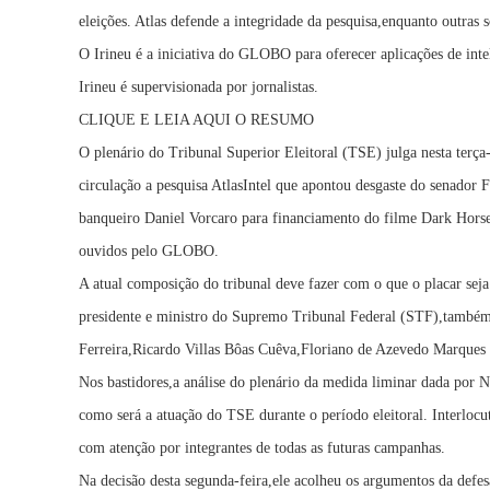
eleições. Atlas defende a integridade da pesquisa,enquanto outras
O Irineu é a iniciativa do GLOBO para oferecer aplicações de inte
Irineu é supervisionada por jornalistas.
CLIQUE E LEIA AQUI O RESUMO
O plenário do Tribunal Superior Eleitoral (TSE) julga nesta terça
circulação a pesquisa AtlasIntel que apontou desgaste do senador 
banqueiro Daniel Vorcaro para financiamento do filme Dark Horse
ouvidos pelo GLOBO.
A atual composição do tribunal deve fazer com o que o placar sej
presidente e ministro do Supremo Tribunal Federal (STF),também
Ferreira,Ricardo Villas Bôas Cuêva,Floriano de Azevedo Marques 
Nos bastidores,a análise do plenário da medida liminar dada por 
como será a atuação do TSE durante o período eleitoral. Interlo
com atenção por integrantes de todas as futuras campanhas.
Na decisão desta segunda-feira,ele acolheu os argumentos da defesa