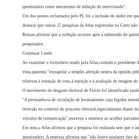
questionário como mecanismo de indução do entrevistado".
Um dos pontos reclamados pelo PL foi a inclusão do áudio em que 
destacar que outras 27 pesquisas da Atlas registradas na Corte nã
Roman,afirmou que a exibição ocorreu após a submissão do questio
pesquisados.
Continuar Lendo
Ao examinar o formulário usado pela Atlas,contudo,o presidente 
vista,aparenta "extrapolar a simples aferição neutra da opinião púb
relativas à intenção de voto,à rejeição e à avaliação de imagem do
O movimento de desgaste eleitoral de Flávio foi identificado tam
"A permanência de circulação de levantamento cuja higidez metodol
reversão no contexto do processo eleitoral,especialmente diante d
veículos de comunicação",escreveu o ministro ao acolher parcial
Em nota,a Atlas afirmou que a pesquisa foi realizada sem que o áu
questionário. A empresa afirmou que "não houve qualquer tipo de i