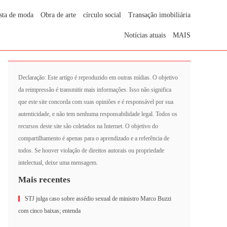
sta de moda
Obra de arte
círculo social
Transação imobiliária
Notícias atuais
MAIS
Declaração: Este artigo é reproduzido em outras mídias. O objetivo
da reimpressão é transmitir mais informações. Isso não significa
que este site concorda com suas opiniões e é responsável por sua
autenticidade, e não tem nenhuma responsabilidade legal. Todos os
recursos deste site são coletados na Internet. O objetivo do
compartilhamento é apenas para o aprendizado e a referência de
todos. Se houver violação de direitos autorais ou propriedade
intelectual, deixe uma mensagem.
Mais recentes
STJ julga caso sobre assédio sexual de ministro Marco Buzzi
com cinco baixas; entenda