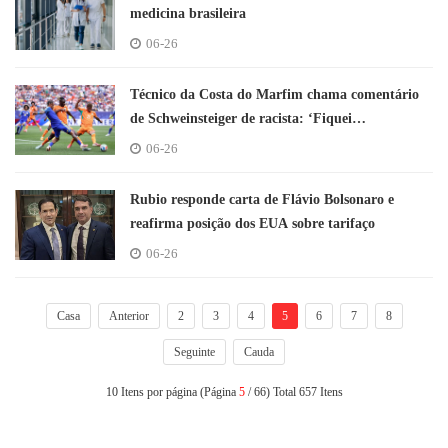
medicina brasileira
06-26
Técnico da Costa do Marfim chama comentário
de Schweinsteiger de racista: ‘Fiquei
decepcionado com o homem’
06-26
Rubio responde carta de Flávio Bolsonaro e
reafirma posição dos EUA sobre tarifaço
06-26
Casa
Anterior
2
3
4
5
6
7
8
Seguinte
Cauda
10 Itens por página (Página
5
/ 66) Total 657 Itens