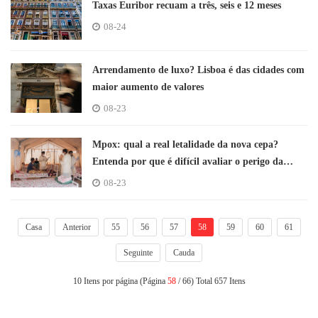
Taxas Euribor recuam a três, seis e 12 meses
08-24
Arrendamento de luxo? Lisboa é das cidades com
maior aumento de valores
08-23
Mpox: qual a real letalidade da nova cepa?
Entenda por que é difícil avaliar o perigo da
doença
08-23
Casa
Anterior
55
56
57
58
59
60
61
Seguinte
Cauda
10 Itens por página (Página
58
/ 66) Total 657 Itens