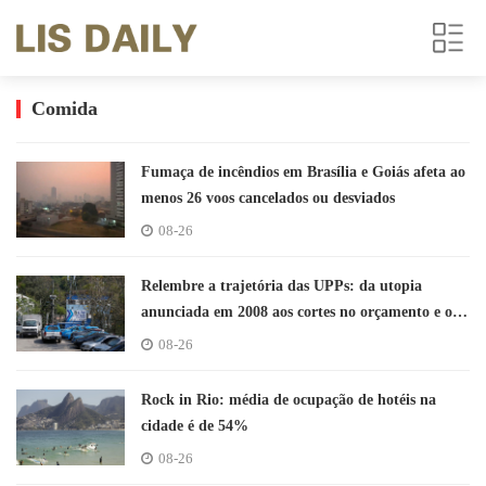
Comida
Fumaça de incêndios em Brasília e Goiás afeta ao
menos 26 voos cancelados ou desviados
08-26
Relembre a trajetória das UPPs: da utopia
anunciada em 2008 aos cortes no orçamento e o
processo de reestruturação
08-26
Rock in Rio: média de ocupação de hotéis na
cidade é de 54%
08-26