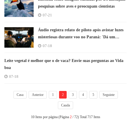
pesquisas sobre aves e preocupam cientistas
07-21
Áudio registra relato de piloto após avistar luzes
misteriosas durante voo no Paraná: 'Dá um
calafrio'
07-18
Leite vegetal é melhor que o de vaca? Envie suas perguntas ao Vida
boa
07-18
Casa
Anterior
1
2
3
4
5
Seguinte
Cauda
10 Itens por página (Página
2
/ 72) Total 717 Itens