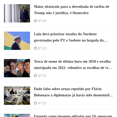
Maior obstáculo para a derrubada de tarifas de
Trump não é jurídico, é financeiro
07-24
Lula deve priorizar estados do Nordeste
governados pelo PT e Sudeste na largada da
campanha
07-22
Troca de nome de última hora em 2018 e escolha
antecipada em 2022: relembre as escolhas de vice
de Bolsonaro
07-22
Dado falso sobre urnas repetido por Flávio
Bolsonaro a diplomatas já havia sido desmentido
pelo TSE em 2017
07-22
Entenda como imagens editadas por IA ameaçam