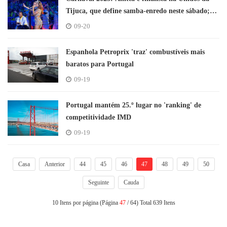
Tijuca, que define samba-enredo neste sábado;
confira o calendário completo
09-20
Espanhola Petroprix 'traz' combustíveis mais
baratos para Portugal
09-19
Portugal mantém 25.º lugar no 'ranking' de
competitividade IMD
09-19
Casa
Anterior
44
45
46
47
48
49
50
Seguinte
Cauda
10 Itens por página (Página
47
/ 64) Total 639 Itens