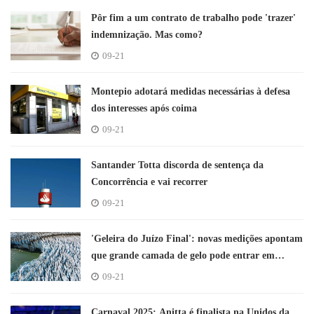
Pôr fim a um contrato de trabalho pode 'trazer'
indemnização. Mas como?
09-21
Montepio adotará medidas necessárias à defesa
dos interesses após coima
09-21
Santander Totta discorda de sentença da
Concorrência e vai recorrer
09-21
'Geleira do Juízo Final': novas medições apontam
que grande camada de gelo pode entrar em
colapso
09-21
Carnaval 2025: Anitta é finalista na Unidos da