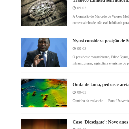
Tradeco Limited sem autoriz
09-03
A Comissão do Mercado de Valores Mobil
comercial t4trade, não está habilitada par
Nyusi considera posição de 
09-03
O presidente moçambicano, Filipe Nyusi, 
infraestruturas, agricultura e turismo do
Onda de lama, pedras e arei
mil anos, revela estudo
09-03
Caminho da avalanche — Foto: Univers
Caso 'Dieselgate': Nove ano
no escândalo