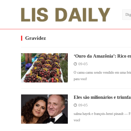
Gravidez
‘Ouro da Amazônia’: Rico em
sustentável de impacto
09-05
O camu-camu sendo vendido em uma fei
para você
Eles são milionários e triunf
mundo
09-05
salma hayek e françois-henri pinault 
você