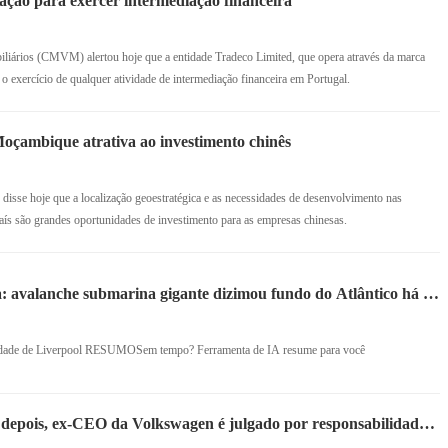
ação para exercer intermediação financeira
iários (CMVM) alertou hoje que a entidade Tradeco Limited, que opera através da marca
a o exercício de qualquer atividade de intermediação financeira em Portugal.
Moçambique atrativa ao investimento chinês
disse hoje que a localização geoestratégica e as necessidades de desenvolvimento nas
 país são grandes oportunidades de investimento para as empresas chinesas.
a: avalanche submarina gigante dizimou fundo do Atlântico há 60
idade de Liverpool RESUMOSem tempo? Ferramenta de IA resume para você
s depois, ex-CEO da Volkswagen é julgado por responsabilidade