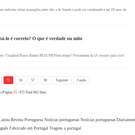
enfrenta várias acusações,entre elas a de fraude,e pode ser condenado a até 10 anos de
há-lo é correto? O que é verdade ou mito
— Foto: Unsplash/Pierre Bamin RESUMOSem tempo? Ferramenta de IA resume para você
55
56
57
58
Seguinte
Cauda
a (Página
55
/ 67) Total 662 Itens
Latina
Revista Portuguesa
Notícias portuguesas
Notícias portuguesas
Diariamen
uguês
Fabricado em Portugal
Viagens a portugal