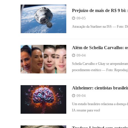
Prejuízo de mais de R$ 9 bi: 
espacial sem sua tripulação
09-05
Atracação da Starliner na ISS — Foto:
Além de Scheila Carvalho: os
deixar os traços mais naturai
09-04
Scheila Carvalho e Gkay se arrependeram d
procedimento estético — Foto: Reproduç
Alzheimer: cientistas brasile
09-04
Um estudo brasileiro relaciona a doenç
IA resume para você