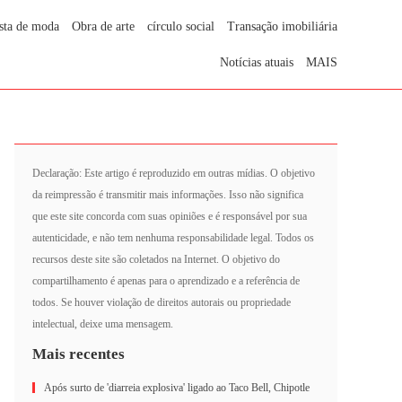
sta de moda
Obra de arte
círculo social
Transação imobiliária
Notícias atuais
MAIS
Declaração: Este artigo é reproduzido em outras mídias. O objetivo
da reimpressão é transmitir mais informações. Isso não significa
que este site concorda com suas opiniões e é responsável por sua
autenticidade, e não tem nenhuma responsabilidade legal. Todos os
recursos deste site são coletados na Internet. O objetivo do
compartilhamento é apenas para o aprendizado e a referência de
todos. Se houver violação de direitos autorais ou propriedade
intelectual, deixe uma mensagem.
Mais recentes
Após surto de 'diarreia explosiva' ligado ao Taco Bell, Chipotle