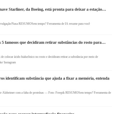
nave Starliner, da Boeing, está pronta para deixar a estação
 Divulgação/Nasa RESUMOSem tempo? Ferramenta de IA resume para você
 5 famosos que decidiram retirar substâncias do rosto para
s
e colocar ácido hialurônico no rosto e decidiram retirar a substância por meio de
ão/ Instagram
iros identificam substância que ajuda a fixar a memória, entenda
a de Alzheimer com a falta de proteínas — Foto: Freepik RESUMOSem tempo? Ferramenta de