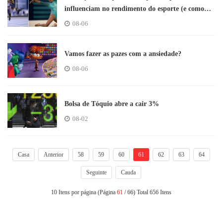
influenciam no rendimento do esporte (e como
age cada um)
08-06
Vamos fazer as pazes com a ansiedade?
08-06
Bolsa de Tóquio abre a cair 3%
08-02
Casa
Anterior
58
59
60
61
62
63
64
Seguinte
Cauda
10 Itens por página (Página
61
/ 66) Total 656 Itens