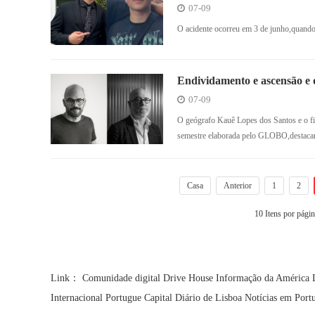
07-09
O acidente ocorreu em 3 de junho,quand
Endividamento e ascensão e qu
destacaram no 1º semestre
07-09
O geógrafo Kauê Lopes dos Santos e o fi
semestre elaborada pelo GLOBO,destacam
Casa
Anterior
1
2
10 Itens por pági
Link：
Comunidade digital
Drive House
Informação da América 
Internacional Portugue
Capital Diário de Lisboa
Notícias em Port