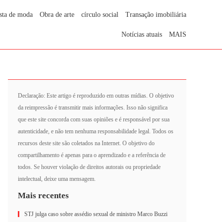
sta de moda
Obra de arte
círculo social
Transação imobiliária
Notícias atuais
MAIS
Declaração: Este artigo é reproduzido em outras mídias. O objetivo
da reimpressão é transmitir mais informações. Isso não significa
que este site concorda com suas opiniões e é responsável por sua
autenticidade, e não tem nenhuma responsabilidade legal. Todos os
recursos deste site são coletados na Internet. O objetivo do
compartilhamento é apenas para o aprendizado e a referência de
todos. Se houver violação de direitos autorais ou propriedade
intelectual, deixe uma mensagem.
Mais recentes
STJ julga caso sobre assédio sexual de ministro Marco Buzzi