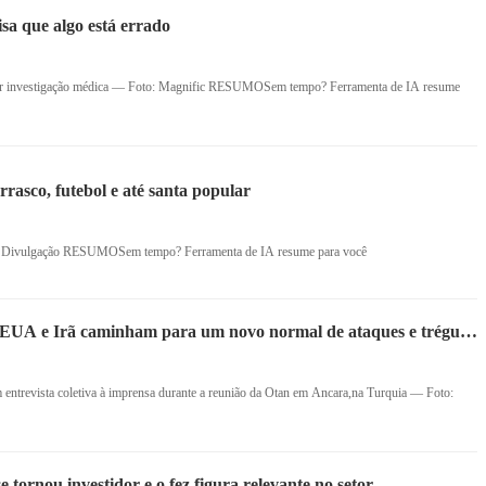
sa que algo está errado
equer investigação médica — Foto: Magnific RESUMOSem tempo? Ferramenta de IA resume
rasco, futebol e até santa popular
o: Divulgação RESUMOSem tempo? Ferramenta de IA resume para você
, EUA e Irã caminham para um novo normal de ataques e tréguas
ntrevista coletiva à imprensa durante a reunião da Otan em Ancara,na Turquia — Foto:
e tornou investidor e o fez figura relevante no setor