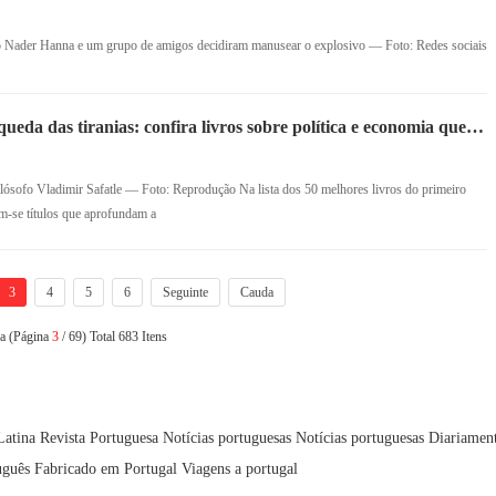
o Nader Hanna e um grupo de amigos decidiram manusear o explosivo — Foto: Redes sociais
eda das tiranias: confira livros sobre política e economia que se
lósofo Vladimir Safatle — Foto: Reprodução Na lista dos 50 melhores livros do primeiro
-se títulos que aprofundam a
3
4
5
6
Seguinte
Cauda
na (Página
3
/ 69) Total 683 Itens
Latina
Revista Portuguesa
Notícias portuguesas
Notícias portuguesas
Diariamen
uguês
Fabricado em Portugal
Viagens a portugal