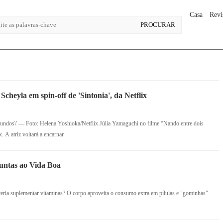
Casa
Revi
cheyla em spin-off de 'Sintonia', da Netflix
undos\' — Foto: Helena Yoshioka/Netflix Júlia Yamaguchi no filme “Nando entre dois
. A atriz voltará a encarnar
untas ao Vida Boa
ia suplementar vitaminas? O corpo aproveita o consumo extra em pílulas e "gominhas"