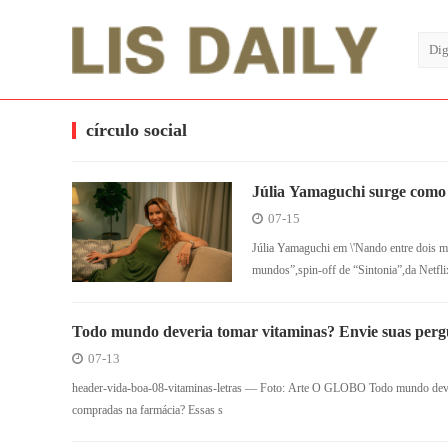
círculo social
Júlia Yamaguchi surge como S
07-15
Júlia Yamaguchi em \'Nando entre dois m
mundos”,spin-off de “Sintonia”,da Netflix
Todo mundo deveria tomar vitaminas? Envie suas perg
07-13
header-vida-boa-08-vitaminas-letras — Foto: Arte O GLOBO Todo mundo dever
compradas na farmácia? Essas s