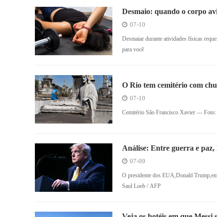
Desmaio: quando o corpo avi
07-10
Desmaiar durante atividades físicas r
para você
O Rio tem cemitério com chur
07-10
Cemitério São Francisco Xavier — Fot
Análise: Entre guerra e paz
frágeis
07-09
O presidente dos EUA,Donald Trump,em e
Saul Loeb / AFP
Veja os hotéis em que Messi s