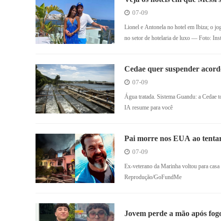
07-09
Lionel e Antonela no hotel em Ibiza; o j
no setor de hotelaria de luxo — Foto: I
Cedae quer suspender acordo
2050
07-09
Água tratada. Sistema Guandu: a Cedae
IA resume para você
Pai morre nos EUA ao tentar 
conseguido escapar
07-09
Ex-veterano da Marinha voltou para casa
Reprodução/GoFundMe
Jovem perde a mão após fogo 