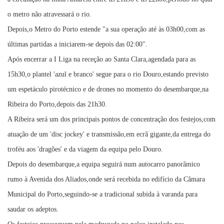
o metro não atravessará o rio.
Depois,o Metro do Porto estende "a sua operação até às 03h00,com as
últimas partidas a iniciarem-se depois das 02:00".
Após encerrar a I Liga na receção ao Santa Clara,agendada para as
15h30,o plantel 'azul e branco' segue para o rio Douro,estando previsto
um espetáculo pirotécnico e de drones no momento do desembarque,na
Ribeira do Porto,depois das 21h30.
A Ribeira será um dos principais pontos de concentração dos festejos,com
atuação de um 'disc jockey' e transmissão,em ecrã gigante,da entrega do
troféu aos 'dragões' e da viagem da equipa pelo Douro.
Depois do desembarque,a equipa seguirá num autocarro panorâmico
rumo à Avenida dos Aliados,onde será recebida no edifício da Câmara
Municipal do Porto,seguindo-se a tradicional subida à varanda para
saudar os adeptos.