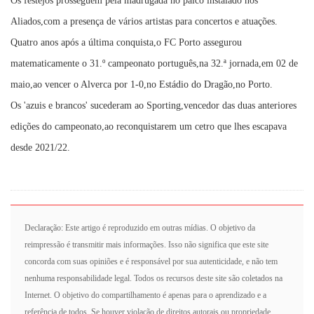
Os festejos prosseguem pela madrugada no palco instalado nos
Aliados,com a presença de vários artistas para concertos e atuações.
Quatro anos após a última conquista,o FC Porto assegurou
matematicamente o 31.º campeonato português,na 32.ª jornada,em 02 de
maio,ao vencer o Alverca por 1-0,no Estádio do Dragão,no Porto.
Os 'azuis e brancos' sucederam ao Sporting,vencedor das duas anteriores
edições do campeonato,ao reconquistarem um cetro que lhes escapava
desde 2021/22.
Declaração: Este artigo é reproduzido em outras mídias. O objetivo da
reimpressão é transmitir mais informações. Isso não significa que este site
concorda com suas opiniões e é responsável por sua autenticidade, e não tem
nenhuma responsabilidade legal. Todos os recursos deste site são coletados na
Internet. O objetivo do compartilhamento é apenas para o aprendizado e a
referência de todos. Se houver violação de direitos autorais ou propriedade