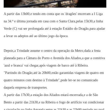
A partir das 13h00,e tendo em conta que os 'dragões' encerram a I Liga
na 34.ª e última jornada em casa com o Santa Clara,pelas 15h30,a linha
Verde (C) vai ser prolongada até à estação Estádio do Dragão,para ajudar
a levar os adeptos até ao último jogo da época.
Depois,a Trindade assume o centro da operação da Metro,dada a festa
planeada para a Câmara do Porto e Avenida dos Aliados,a que a comitiva
'azul e branca' vai chegar,após viagem de barco até à Ribeira.
"Partindo do Dragão,até às 20h00,estão garantidas viagens de quatro em
quatro minutos com destino à Trindade",pode ler-se no comunicado
daquela empresa de transportes.
A partir das 17h30,a estação dos Aliados estará encerrada,e a de São
Bento a partir das 21h30,e na Ribeira o fogo de artifício vai condicionar
a circulação na linha Amarela entre as 21h30 e as 22h00,período no qual