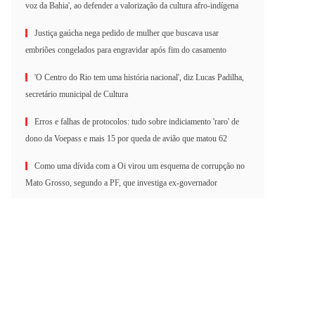
voz da Bahia', ao defender a valorização da cultura afro-indígena
Justiça gaúcha nega pedido de mulher que buscava usar
embriões congelados para engravidar após fim do casamento
'O Centro do Rio tem uma história nacional', diz Lucas Padilha,
secretário municipal de Cultura
Erros e falhas de protocolos: tudo sobre indiciamento 'raro' de
dono da Voepass e mais 15 por queda de avião que matou 62
Como uma dívida com a Oi virou um esquema de corrupção no
Mato Grosso, segundo a PF, que investiga ex-governador