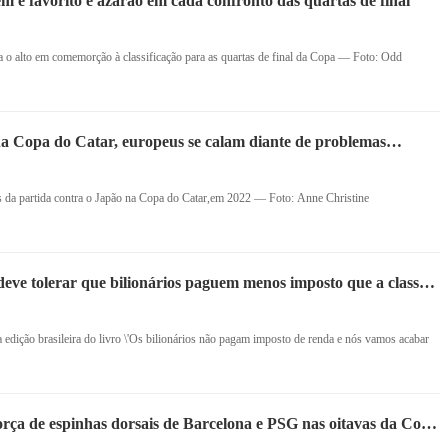
m é favorito e azarão em cada confronto das quartas de final
 o alto em comemorção à classificação para as quartas de final da Copa — Foto: Odd
na Copa do Catar, europeus se calam diante de problemas
EUA
 da partida contra o Japão na Copa do Catar,em 2022 — Foto: Anne Christine
ve tolerar que bilionários paguem menos imposto que a classe
ês que quer taxar super-ricos
edição brasileira do livro \'Os bilionários não pagam imposto de renda e nós vamos acabar
orça de espinhas dorsais de Barcelona e PSG nas oitavas da Copa