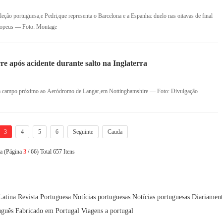
eção portuguesa,e Pedri,que representa o Barcelona e a Espanha: duelo nas oitavas de final
uropeus — Foto: Montage
e após acidente durante salto na Inglaterra
um campo próximo ao Aeródromo de Langar,em Nottinghamshire — Foto: Divulgação
3
4
5
6
Seguinte
Cauda
na (Página
3
/ 66) Total 657 Itens
Latina
Revista Portuguesa
Notícias portuguesas
Notícias portuguesas
Diariamen
uguês
Fabricado em Portugal
Viagens a portugal