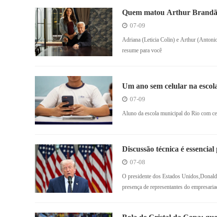
Quem matou Arthur Brandão?
07-09
Adriana (Leticia Colin) e Arthur (Ant
resume para você
Um ano sem celular na escol
07-09
Aluno da escola municipal do Rio com cel
Discussão técnica é essencial
07-08
O presidente dos Estados Unidos,Donal
presença de representantes do empresari