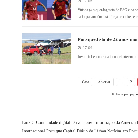
07-06
Vitinha (à esquerda),meia do PSG e da sel
da Copa também testa força de clubes e
Paraquedista de 22 anos morr
07-06
Jovem foi encontrada inconsciente em 
Casa
Anterior
1
2
10 Itens por pági
Link：
Comunidade digital
Drive House
Informação da América 
Internacional Portugue
Capital Diário de Lisboa
Notícias em Port