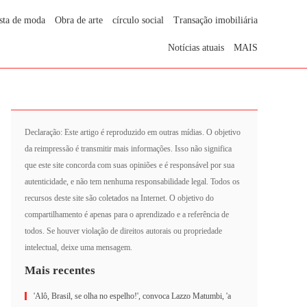
sta de moda
Obra de arte
círculo social
Transação imobiliária
Notícias atuais
MAIS
Declaração: Este artigo é reproduzido em outras mídias. O objetivo
da reimpressão é transmitir mais informações. Isso não significa
que este site concorda com suas opiniões e é responsável por sua
autenticidade, e não tem nenhuma responsabilidade legal. Todos os
recursos deste site são coletados na Internet. O objetivo do
compartilhamento é apenas para o aprendizado e a referência de
todos. Se houver violação de direitos autorais ou propriedade
intelectual, deixe uma mensagem.
Mais recentes
'Alô, Brasil, se olha no espelho!', convoca Lazzo Matumbi, 'a