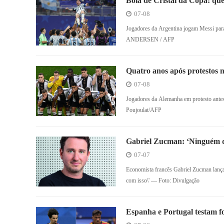
Bola de Cristal da Copa: que
07-08
Jogadores da Argentina jogam Messi para
ANDERSEN / AFP
Quatro anos após protestos 
políticos e migratórios nos 
07-08
Jogadores da Alemanha em protesto antes
Poujoulat/AFP
Gabriel Zucman: ‘Ninguém de
média’, diz economista franc
07-07
Economista francês Gabriel Zucman lança 
com isso\' — Foto: Divulgação
Espanha e Portugal testam f
do Mundo