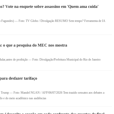
 Vote na enquete sobre assassino em 'Quem ama cuida'
onio Fagundes) — Foto: TV Globo / Divulgação RESUMO Sem tempo? Ferramenta de IA
a: o que a pesquisa do MEC nos mostra
ular,antes de proibição — Foto: Divulgação/Prefeitura Municipal do Rio de Janeiro
 para desfazer tarifaço
d Trump — Foto: Mandel NGAN / AFP/06/07/2026 Tem trazido sensatez aos debates a
ado e do meio acadêmico nas audiências