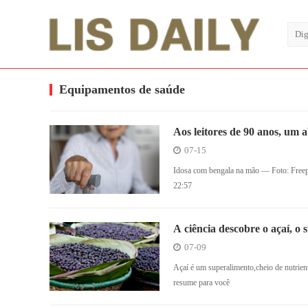
Equipamentos de saúde
Aos leitores de 90 anos, um a
07-15
Idosa com bengala na mão — Foto: Fr
22:57
A ciência descobre o açaí, o
07-09
Açaí é um superalimento,cheio de nut
resume para você