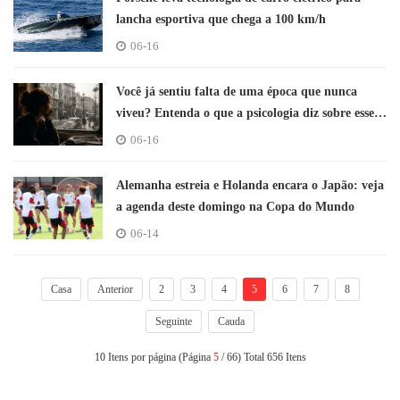
lancha esportiva que chega a 100 km/h
06-16
Você já sentiu falta de uma época que nunca
viveu? Entenda o que a psicologia diz sobre esse
sentimento
06-16
Alemanha estreia e Holanda encara o Japão: veja
a agenda deste domingo na Copa do Mundo
06-14
Casa
Anterior
2
3
4
5
6
7
8
Seguinte
Cauda
10 Itens por página (Página
5
/ 66) Total 656 Itens