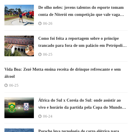
De olho neles: jovens talentos do esporte tomam
conta de Niterói em competição que vale vaga
para torneio nacional
06-26
Como foi feita a reportagem sobre o príncipe
trancado para fora de um palácio em Petrópolis
por disputas na Família Imperial
06-25
Vida Boa: Zezé Motta ensina receita de drinque refrescante e sem
álcool
06-25
África do Sul x Coreia do Sul: onde assistir ao
vivo e horário da partida pela Copa do Mundo
2026
06-24
Porsche leva tecnologia de carro elétrico para