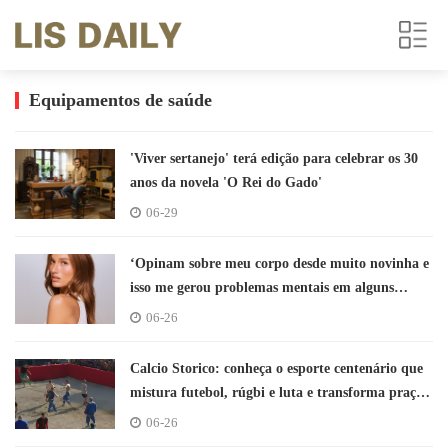
Equipamentos de saúde
'Viver sertanejo' terá edição para celebrar os 30
anos da novela 'O Rei do Gado'
06-29
‘Opinam sobre meu corpo desde muito novinha e
isso me gerou problemas mentais em alguns
momentos da vida’, diz Sasha Meneghel
06-26
Calcio Storico: conheça o esporte centenário que
mistura futebol, rúgbi e luta e transforma praça
de Florença em arena
06-26