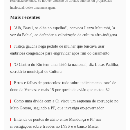
referência de todos. Se houver violação de direitos autorais ou propriedade
intelectual, deixe uma mensagem.
Mais recentes
'Alô, Brasil, se olha no espelho!', convoca Lazzo Matumbi, 'a
voz da Bahia', ao defender a valorização da cultura afro-indígena
Justiça gaúcha nega pedido de mulher que buscava usar
embriões congelados para engravidar após fim do casamento
'O Centro do Rio tem uma história nacional', diz Lucas Padilha,
secretário municipal de Cultura
Erros e falhas de protocolos: tudo sobre indiciamento 'raro' de
dono da Voepass e mais 15 por queda de avião que matou 62
Como uma dívida com a Oi virou um esquema de corrupção no
Mato Grosso, segundo a PF, que investiga ex-governador
Entenda os pontos de atrito entre Mendonça e PF nas
investigações sobre fraudes no INSS e o banco Master