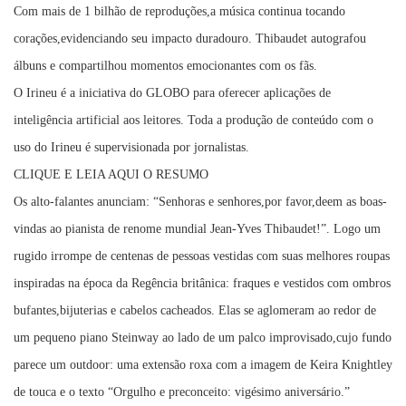
Com mais de 1 bilhão de reproduções,a música continua tocando
corações,evidenciando seu impacto duradouro. Thibaudet autografou
álbuns e compartilhou momentos emocionantes com os fãs.
O Irineu é a iniciativa do GLOBO para oferecer aplicações de
inteligência artificial aos leitores. Toda a produção de conteúdo com o
uso do Irineu é supervisionada por jornalistas.
CLIQUE E LEIA AQUI O RESUMO
Os alto-falantes anunciam: “Senhoras e senhores,por favor,deem as boas-
vindas ao pianista de renome mundial Jean-Yves Thibaudet!”. Logo um
rugido irrompe de centenas de pessoas vestidas com suas melhores roupas
inspiradas na época da Regência britânica: fraques e vestidos com ombros
bufantes,bijuterias e cabelos cacheados. Elas se aglomeram ao redor de
um pequeno piano Steinway ao lado de um palco improvisado,cujo fundo
parece um outdoor: uma extensão roxa com a imagem de Keira Knightley
de touca e o texto “Orgulho e preconceito: vigésimo aniversário.”